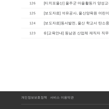
126
[티치포울산] 울주군 마을활동가 양성교
125
[보도자료] 석유공사, 울산양육원 어린
124
[보도자료]동서발전, 울산 학교서 탄소
123
[교육안내] 동남권 산업체 재직자 직
개인정보보호정책
서비스 이용약관