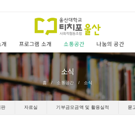
소개
프로그램 소개
소통공간
나눔의 공간
소식
홈
소통공간
소식
/
/
시판
자료실
기부금모금액 및 활용실적
묻