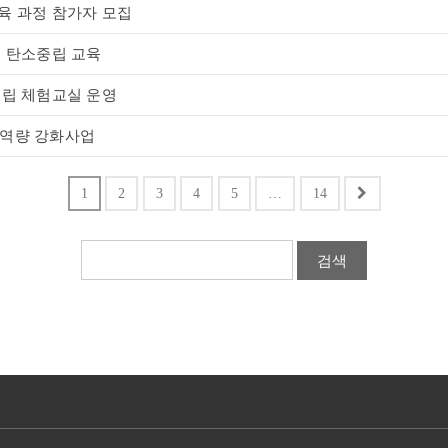
육 과정 참가자 모집
이 탄소중립 교육
중립 체험교실 운영
무역량 강화사업
1
2
3
4
5
…
14
검색