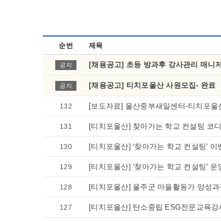
순번
제목
[채용공고] 초등 방과후 강사관리 매니
공지
[채용공고] 티치포울산 사원모집- 완료
공지
132
[보도자료] 울산중부새일센터-티치포울
131
[티치포울산] 찾아가는 학교 컨설팅 코
130
[티치포울산] ‘찾아가는 학교 컨설팅’ 이
129
[티치포울산] ‘찾아가는 학교 컨설팅’ 운영
128
[티치포울산] 울주군 마을활동가 양성과
127
[티치포울산] 탄소중립 ESG전문교육강