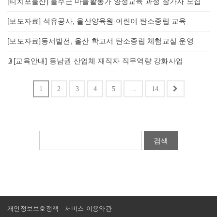
[티치포울산] 울주군 마을활동가 양성교육 과정 참가자 모집
[보도자료] 석유공사, 울산양육원 어린이 탄소중립 교육
[보도자료]동서발전, 울산 학교서 탄소중립 체험교실 운영
[교육안내] 동남권 산업체 재직자 직무역량 강화사업
1
2
3
4
5
…
14
검색
개인정보보호정책
서비스 이용약관