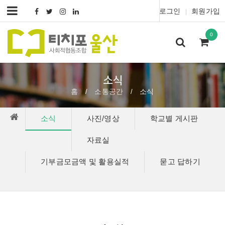
로그인
회원가입
|
0
소식
홈
소통공간
소식
/
/
소식
사진/영상
학교별 게시판
자료실
기부금모금액 및 활용실적
묻고 답하기