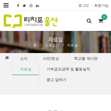
로그인
회원가입
|
0
자료실
홈
소통공간
자료실
/
/
소식
사진/영상
학교별 게시판
자료실
기부금모금액 및 활용실적
묻고 답하기