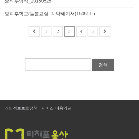
출석부양식_20150528
방과후학교/돌봄교실_계약해지서(150511-)
1
2
3
4
5
검색
개인정보보호정책
서비스 이용약관