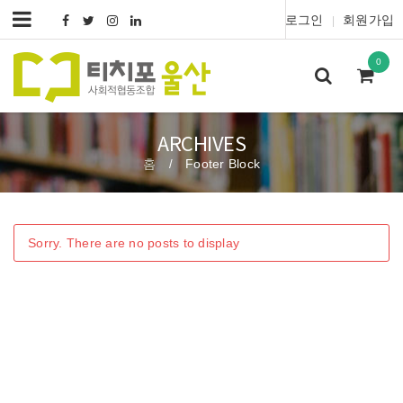
로그인
회원가입
|
0
ARCHIVES
홈
Footer Block
/
Sorry. There are no posts to display