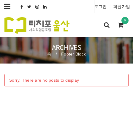
로그인
회원가입
|
0
ARCHIVES
홈
Footer Block
/
Sorry. There are no posts to display