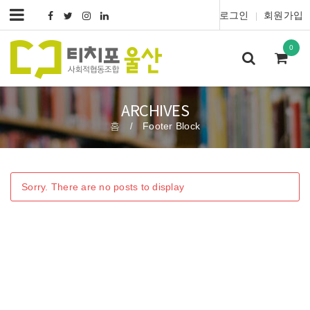
로그인
회원가입
|
0
ARCHIVES
홈
Footer Block
/
Sorry. There are no posts to display