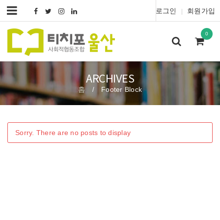
로그인
회원가입
|
0
ARCHIVES
홈
Footer Block
/
Sorry. There are no posts to display