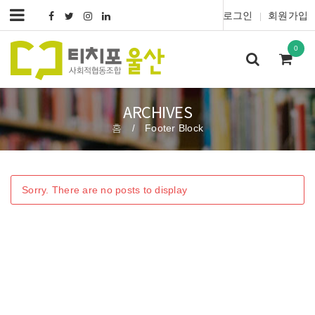
로그인
회원가입
|
0
ARCHIVES
홈
Footer Block
/
Sorry. There are no posts to display