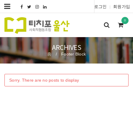
로그인
회원가입
|
0
ARCHIVES
홈
Footer Block
/
Sorry. There are no posts to display