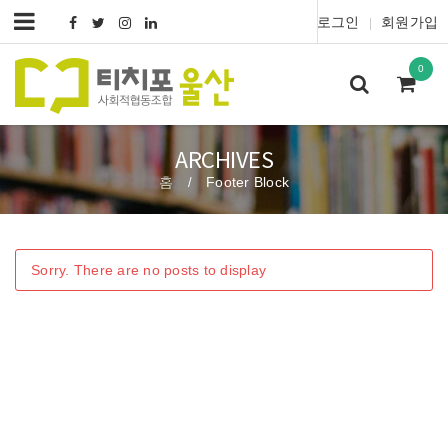
로그인
회원가입
|
0
ARCHIVES
홈
Footer Block
/
Sorry. There are no posts to display