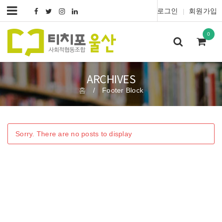
로그인
회원가입
|
0
ARCHIVES
홈
Footer Block
/
Sorry. There are no posts to display