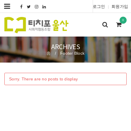
로그인
회원가입
|
0
ARCHIVES
홈
Footer Block
/
Sorry. There are no posts to display