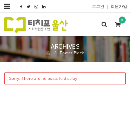
로그인
회원가입
|
0
ARCHIVES
홈
Footer Block
/
Sorry. There are no posts to display