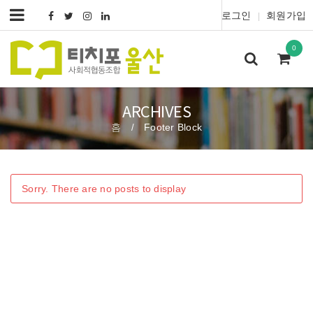
로그인
회원가입
|
0
ARCHIVES
홈
Footer Block
/
Sorry. There are no posts to display