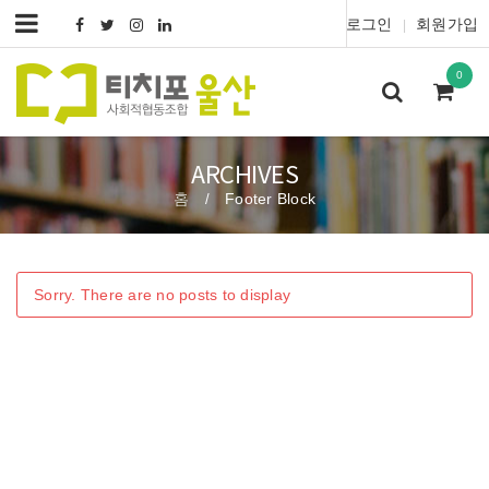
로그인
회원가입
|
0
ARCHIVES
홈
Footer Block
/
Sorry. There are no posts to display