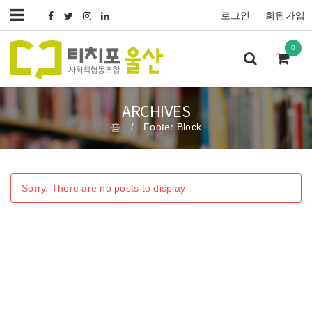
로그인
회원가입
|
0
ARCHIVES
홈
Footer Block
/
Sorry. There are no posts to display