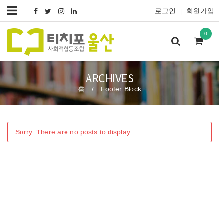
로그인
회원가입
|
0
ARCHIVES
홈
Footer Block
/
Sorry. There are no posts to display