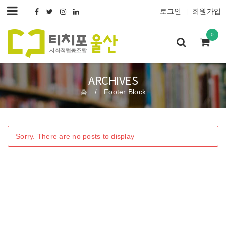
로그인
회원가입
|
0
ARCHIVES
홈
Footer Block
/
Sorry. There are no posts to display