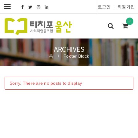
로그인
회원가입
|
0
ARCHIVES
홈
Footer Block
/
Sorry. There are no posts to display