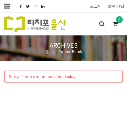
로그인
회원가입
|
0
ARCHIVES
홈
Footer Block
/
Sorry. There are no posts to display