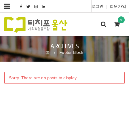
로그인
회원가입
|
0
ARCHIVES
홈
Footer Block
/
Sorry. There are no posts to display