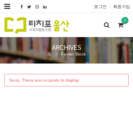
로그인
회원가입
|
0
ARCHIVES
홈
Footer Block
/
Sorry. There are no posts to display