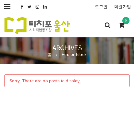
로그인
회원가입
|
0
ARCHIVES
홈
Footer Block
/
Sorry. There are no posts to display