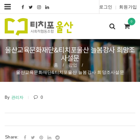
로그인
회원가입
|
0
울산교육문화재단&티치포울산 늘봄강사 희망조
사설문
홈
팝업
/
/
울산교육문화재단&티치포울산 늘봄강사 희망조사설문
By
관리자
0
Share: