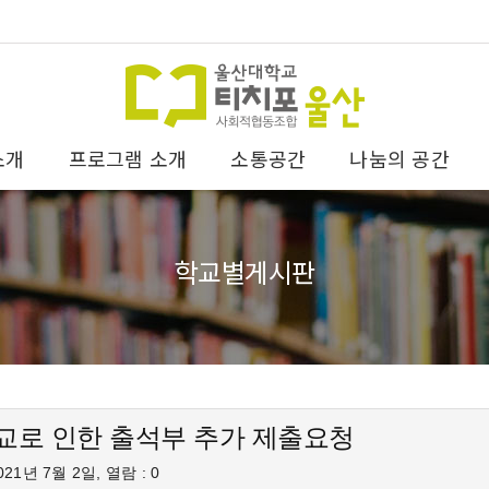
소개
프로그램 소개
소통공간
나눔의 공간
학교별게시판
교로 인한 출석부 추가 제출요청
21년 7월 2일, 열람 : 0