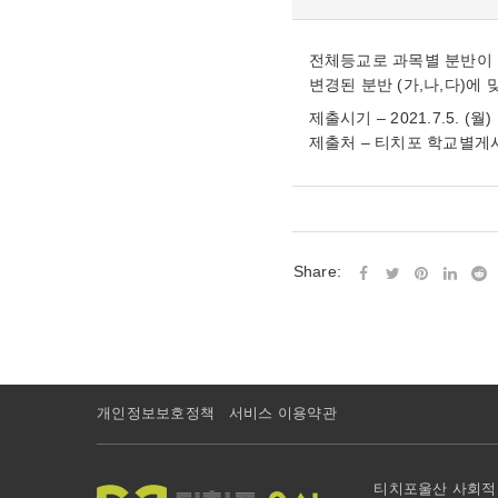
전체등교로 과목별 분반이 
변경된 분반 (가,나,다)에
제출시기 – 2021.7.5. (월
제출처 – 티치포 학교별게
Share:
개인정보보호정책
서비스 이용약관
티치포울산 사회적협