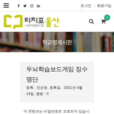
로그인
회원가입
|
0
학교별게시판
두뇌학습보드게임 징수
명단
등록 : 진순영, 등록일 : 2021년 4월
14일, 열람 : 0
이 콘텐츠는 비밀번호로 보호되어 있습니