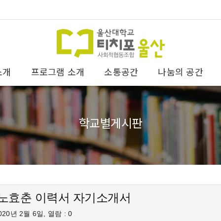
소개
프로그램 소개
소통공간
나눔의 공간
학교별게시판
 노효춘 이력서 자기소개서
20년 2월 6일, 열람 : 0