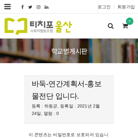
로그인
회원가입
|
0
학교별게시판
바둑-연간계획서-홍보
물전단 입니다.
등록 : 하동균, 등록일 : 2021년 2월
24일, 열람 : 0
이 콘텐츠는 비밀번호로 보호되어 있습니