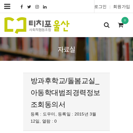
로그인
회원가입
|
0
자료실
방과후학교/돌봄교실_
아동학대범죄경력정보
조회동의서
등록 : 도우미, 등록일 : 2015년 3월
12일, 열람 : 0