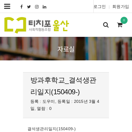
로그인
회원가입
|
0
자료실
방과후학교_결석생관
리일지(150409-)
등록 : 도우미, 등록일 : 2015년 3월 4
일, 열람 : 0
결석생관리일지(150409-)