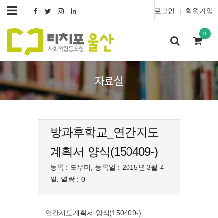
로그인
회원가입
|
0
자료실
방과후학교_연간지도
계획서 양식(150409-)
등록 : 도우미, 등록일 : 2015년 3월 4
일, 열람 : 0
연간지도계획서 양식(150409-)