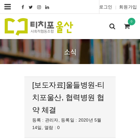
로그인
회원가입
|
0
소식
[보도자료]울들병원-티
치포울산, 협력병원 협
약 체결
등록 : 관리자, 등록일 : 2020년 5월
14일, 열람 : 0