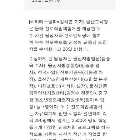
28일, 열람 : 0
[베리타스알파=김하연 기자] 울산교육청
은 올해 진로직업체험처를 제공한 우
수 기관 담당자와 진로멘토링에 참여
한 우수 진로멘토를 선정해 교육감 표창
장을 수여했다고 28일 밝혔다.
수상하게 된 담당자는 울산지방법원(김승
욱 주사), 울산지방경찰청(임종승 경
사), 한국사업안전보건공단(김동광 차
장), 울산창조경제혁신센터(조희철 본부
장), 티치포울산(이석민 실장), 울산전문
경력인사지원센터(김영수 전문인), 중구
청 청소년진로체험지원센터(정미희 팀
장) 등 7명이다. 우수 진로직업체험처
는 자유학기제 전면 시행과 관련하여 각
각 200명에서 많게는 2500여 명의 학생
들에게 다양한 진로체험 프로그램을 적극
적으로 지원해 자신의 적성과 직업을 탐