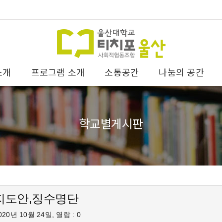
소개
프로그램 소개
소통공간
나눔의 공간
학교별게시판
지도안,징수명단
20년 10월 24일, 열람 : 0