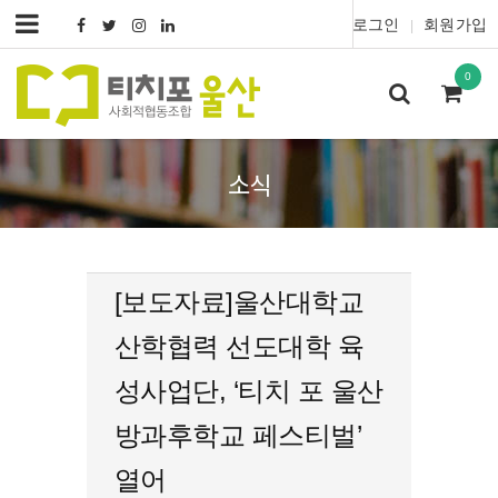
로그인
회원가입
|
0
소식
[보도자료]울산대학교
산학협력 선도대학 육
성사업단, ‘티치 포 울산
방과후학교 페스티벌’
열어