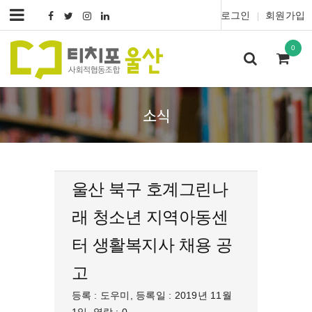
로그인
회원가입
|
0
소식
울산 북구 호계그린나
래 청소년 지역아동센
터 생활복지사 채용 공
고
등록 : 도우미, 등록일 : 2019년 11월