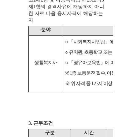
제
1
항의 결격사유에 해당하지 아니
한 자로 다음 응시자격에 해당하는
자
분 야
응
○ 「
사회복지사업법
」
에 따른 사회
○
유치원
,
초등학교 또는 중등학교 교
생활복지사
○ 「
영유아보육법
」
에 따른 보육교
※
1
종 보통운전 필수
,
아동복지경력자
※
위 자격 중
1
가지 이상 보유하고 계
3.
근무조건
구 분
시 간