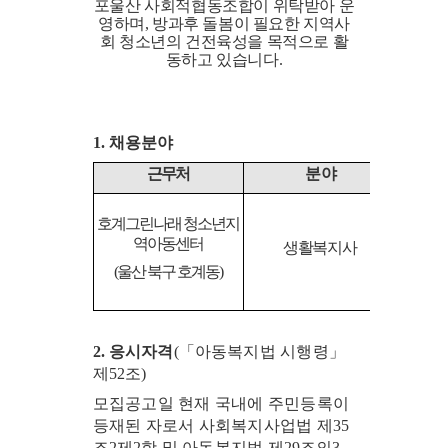
포울산 사회적협동조합이 위탁받아 운
영하며
,
방과후 돌봄이 필요한 지역사
회 청소년의 건전육성을 목적으로 활
동하고 있습니다
.
1.
채용분야
근무처
분 야
인 
호계그린나래 청소년지
역아동센터
생활복지사
1
(
울산 북구 호계동
)
2.
응시자격
(
「
아동복지법 시행령
」
제
52
조
)
모집공고일 현재 국내에 주민등록이
등재된 자로서 사회복지사업법 제
35
조
2
제
2
항 및 아동복지법 제
29
조의
3