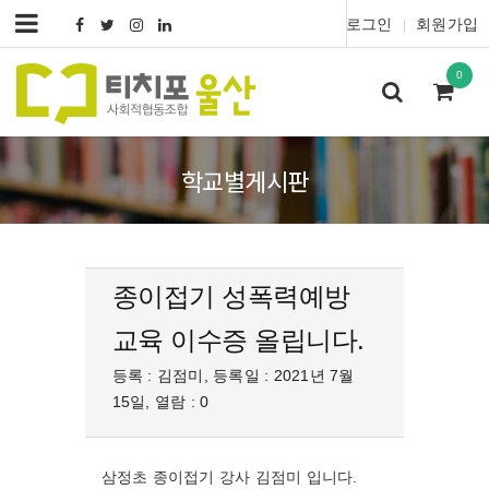
로그인
회원가입
|
0
학교별게시판
종이접기 성폭력예방
교육 이수증 올립니다.
등록 : 김점미, 등록일 : 2021년 7월
15일, 열람 : 0
삼정초 종이접기 강사 김점미 입니다.