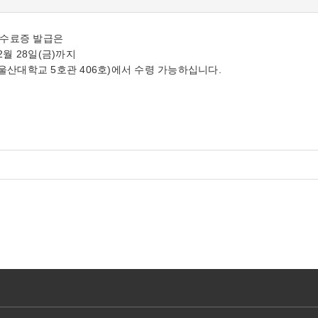
 수료증 발급은
 2월 28일(금)까지
산대학교 5호관 406호)에서 수령 가능하십니다.