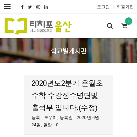
로그인
회원가입
|
0
학교별게시판
2020년도2분기 은월초
수학 수강징수명단및
출석부 입니다.(수정)
등록 : 도우미, 등록일 : 2020년 6월
24일, 열람 : 0