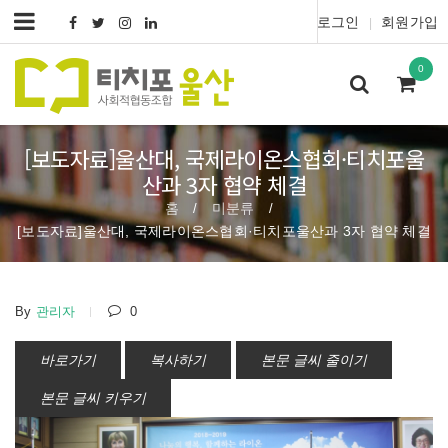
로그인
회원가입
|
0
[보도자료]울산대, 국제라이온스협회·티치포울
산과 3자 협약 체결
홈
미분류
/
/
[보도자료]울산대, 국제라이온스협회·티치포울산과 3자 협약 체결
By
관리자
0
바로가기
복사하기
본문 글씨 줄이기
본문 글씨 키우기